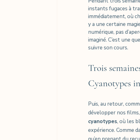
Pendant trois semain
instants fugaces à tra
immédiatement, où cha
y a une certaine magie
numérique, pas d’aperç
imaginé. C’est une que
suivre son cours.
Trois semaine
Cyanotypes in
Puis, au retour, com
développer nos films,
cyanotypes
, où les 
expérience. Comme dan
qu’en prenant du rec