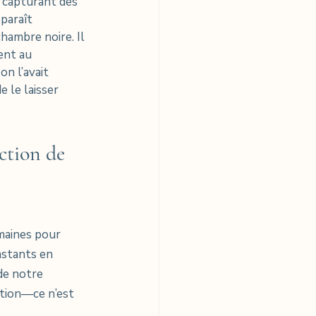
 capturant des 
paraît 
hambre noire. Il 
ent au 
n l’avait 
e le laisser 
ction de 
maines pour 
nstants en 
de notre 
tion—ce n’est 