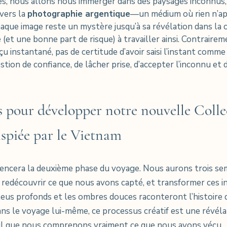
es, nous allons nous immerger dans des paysages inconnus,
vers la 
photographie argentique
—un médium où rien n’ap
que image reste un mystère jusqu’à sa révélation dans la c
 (et une bonne part de risque) à travailler ainsi. Contrairem
u instantané, pas de certitude d’avoir saisi l’instant comme o
stion de confiance, de lâcher prise, d’accepter l’inconnu et d
s pour développer notre nouvelle Colle
spiée par le Vietnam 
mencera la deuxième phase du voyage. Nous aurons trois se
 redécouvrir ce que nous avons capté, et transformer ces i
bleus profonds et les ombres douces raconteront l’histoire 
s le voyage lui-même, ce processus créatif est une révéla
ul que nous comprenons vraiment ce que nous avons vécu.