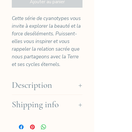
Ajouter au panier
Cette série de cyanotypes vous
invite à explorer la beauté et la
force deséléments. Puissent-
elles vous inspirer et vous
rappeler la relation sacrée que
nous partageons avec la Terre
et ses cycles éternels.
Description
Nos cyanotypes sont imprimés
Shipping info
à la main sur du papier Arches
Platine de haute qualité (Coton
Nous expédions gratuitement
310gr) puis signés et
dans les régions françaises à
numérotés dans notre atelier à