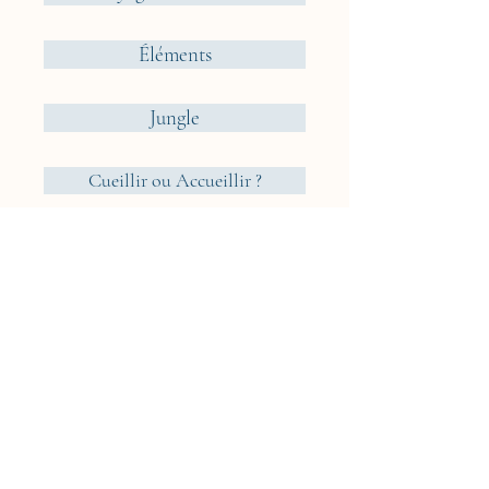
Éléments
Jungle
Cueillir ou Accueillir ?
Rêveries Nomades
Islande
Cyclades