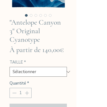
"Antelope Canyon
3" Original
Cyanotype
Prix
À partir de
140,00€
promotionnel
TAILLE
*
Quantité
*