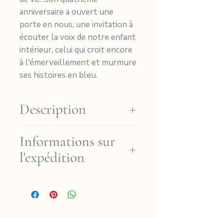
anniversaire a ouvert une
porte en nous, une invitation à
écouter la voix de notre enfant
intérieur, celui qui croit encore
à l'émerveillement et murmure
ses histoires en bleu.
Description
Nos cyanotypes sont imprimés
Informations sur
à la main sur du papier Arches
l'expédition
Platine de haute qualité (coton
310 g), puis signés et
Nous offrons la livraison
numérotés dans notre atelier à
gratuite en France
Paris, en France.
métropolitaine pour les
Édition limitée à 30
commandes supérieures à 190
exemplaires de cyanotypes