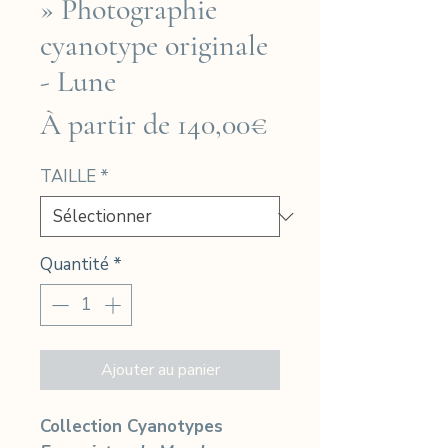
» Photographie
cyanotype originale
- Lune
Prix
À partir de
140,00€
promotionnel
TAILLE
*
Quantité
*
Ajouter au panier
Collection Cyanotypes