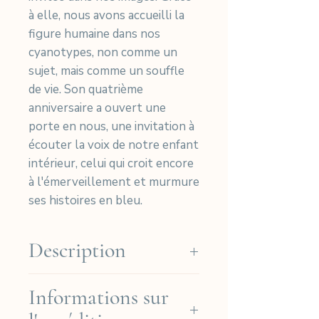
à elle, nous avons accueilli la
figure humaine dans nos
cyanotypes, non comme un
sujet, mais comme un souffle
de vie. Son quatrième
anniversaire a ouvert une
porte en nous, une invitation à
écouter la voix de notre enfant
intérieur, celui qui croit encore
à l'émerveillement et murmure
ses histoires en bleu.
Description
Nos cyanotypes sont imprimés
Informations sur
à la main sur du papier Arches
Platine de haute qualité (coton