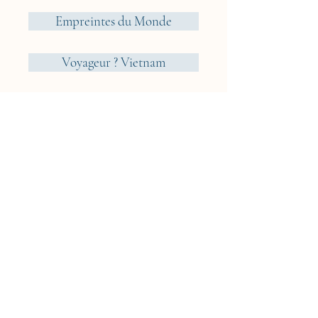
Empreintes du Monde
Voyageur ? Vietnam
Éléments
Jungle
Cueillir ou Accueillir ?
Rêveries Nomades
Islande
Cyclades