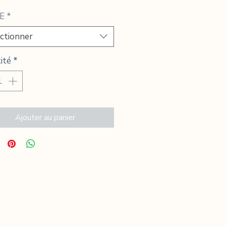
promotionnel
E
*
ctionner
ité
*
Ajouter au panier