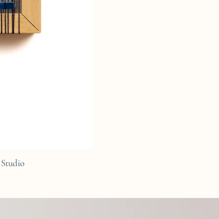
Studio
C