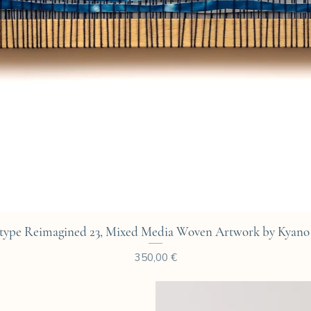
Aperçu rapide
type Reimagined 23, Mixed Media Woven Artwork by Kyano 
Prix
350,00 €