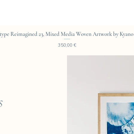
Aperçu rapide
type Reimagined 23, Mixed Media Woven Artwork by Kyano 
Prix
350,00 €
s