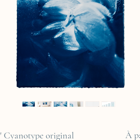
À p
" Cyanotype original