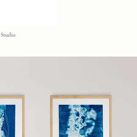
Studio
C