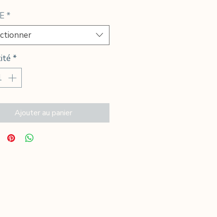
promotionnel
E
*
ctionner
ité
*
Ajouter au panier