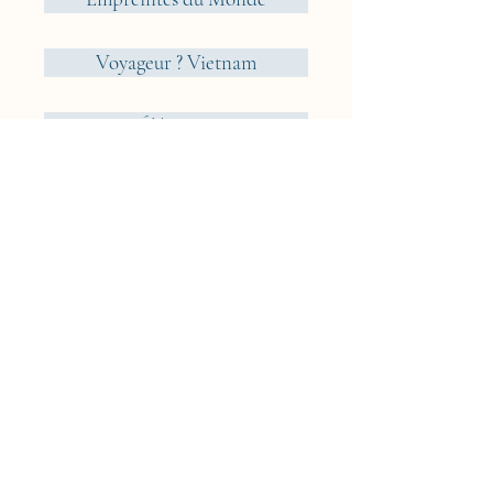
Voyageur ? Vietnam
Éléments
Jungle
Cueillir ou Accueillir ?
Rêveries Nomades
Islande
Cyclades