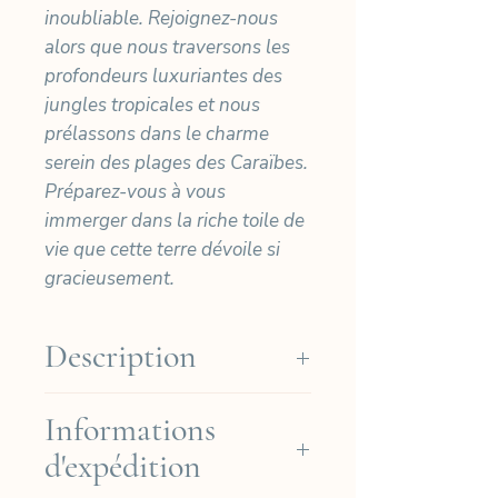
inoubliable. Rejoignez-nous
alors que nous traversons les
profondeurs luxuriantes des
jungles tropicales et nous
prélassons dans le charme
serein des plages des Caraïbes.
Préparez-vous à vous
immerger dans la riche toile de
vie que cette terre dévoile si
gracieusement.
Description
Nos cyanotypes sont imprimés
Informations
à la main sur du papier Arches
d'expédition
Platine de haute qualité (Coton
310gr) puis signés et