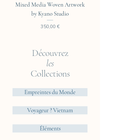
Mixed Media Woven Artwork
Mixed Media Woven A
by Kyano Studio
Prix
350,00 €
Découvrez
les
Collections
Empreintes du Monde
Voyageur ? Vietnam
Éléments