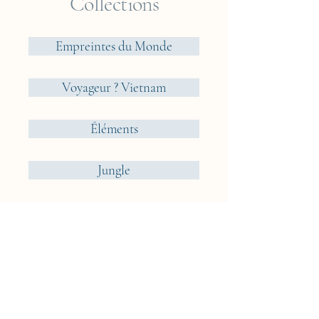
Collections
Empreintes du Monde
Voyageur ? Vietnam
Éléments
Jungle
Cueillir ou Accueillir ?
Rêveries Nomades
Islande