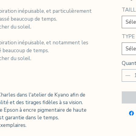
TAILL
piration inépuisable, et particulièrement
passé beaucoup de temps.
Séle
cher du soleil.
TYPE
piration inépuisable, et notamment les
Séle
é beaucoup de temps.
cher du soleil.
Quant
Charles dans l'atelier de Kyano afin de
ité et des tirages fidèles à sa vision.
e Epson à encre pigmentaire de haute
est garantie dans le temps.
xemplaires.​