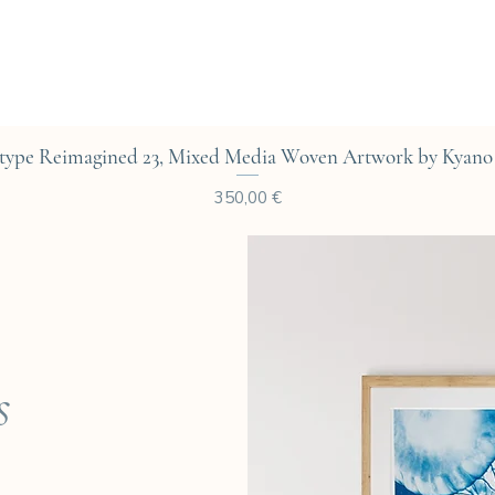
Aperçu rapide
type Reimagined 23, Mixed Media Woven Artwork by Kyano 
Prix
350,00 €
s