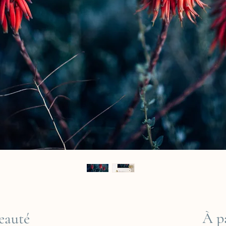
À p
eauté