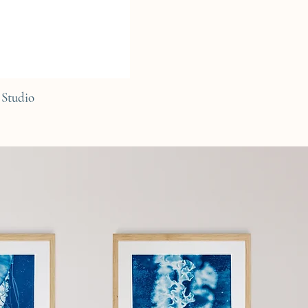
Studio
C