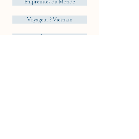
Empreintes du Monde
Voyageur ? Vietnam
Éléments
Jungle
Cueillir ou Accueillir ?
Rêveries Nomades
Islande
Cyclades