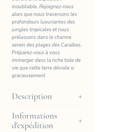
inoubliable. Rejoignez-nous
alors que nous traversons les
profondeurs luxuriantes des
jungles tropicales et nous
prélassons dans le charme
serein des plages des Caraïbes.
Préparez-vous à vous
immerger dans la riche toile de
vie que cette terre dévoile si
gracieusement.
Description
Nos cyanotypes sont imprimés
Informations
à la main sur du papier Arches
d'expédition
Platine de haute qualité (Coton
310gr) puis signés et