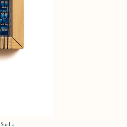
Studio
C