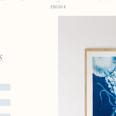
Prix
350,00 €
s