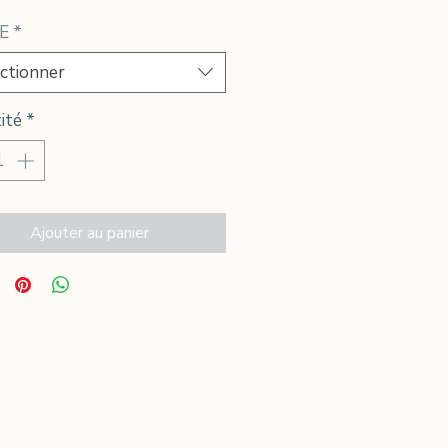
E
*
ctionner
ité
*
Ajouter au panier