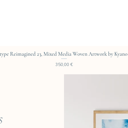
Aperçu rapide
type Reimagined 23, Mixed Media Woven Artwork by Kyano 
Prix
350,00 €
s