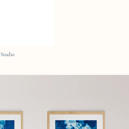
Studio
C