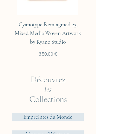
Cyanotype Reimagined 23,
Cyanotype Reimagine
Mixed Media Woven Artwork
Mixed Media Woven A
by Kyano Studio
Prix
350,00 €
Découvrez
les
Collections
Empreintes du Monde