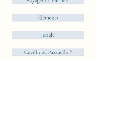
Voyageur ? Vietnam
Éléments
Jungle
Cueillir ou Accueillir ?
Rêveries Nomades
Islande
Cyclades