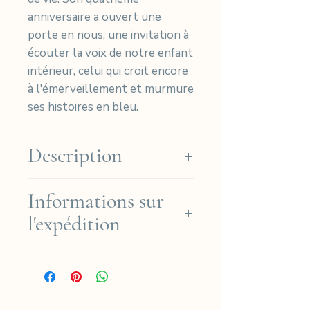
anniversaire a ouvert une
porte en nous, une invitation à
écouter la voix de notre enfant
intérieur, celui qui croit encore
à l'émerveillement et murmure
ses histoires en bleu.
Description
Nos cyanotypes sont imprimés
Informations sur
à la main sur du papier Arches
l'expédition
Platine de haute qualité (coton
310 g), puis signés et
Nous offrons la livraison
numérotés dans notre atelier à
gratuite en France
Paris, en France.
métropolitaine pour les
Édition limitée à 30
commandes supérieures à 190
exemplaires de cyanotypes