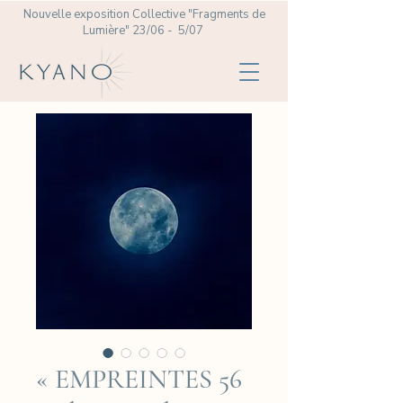
Nouvelle exposition Collective
"Fragments de
Lumière" 23/06 - 5/07
« EMPREINTES 56