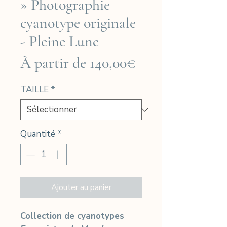
» Photographie
cyanotype originale
- Pleine Lune
Prix
À partir de
140,00€
promotionnel
TAILLE
*
Quantité
*
Ajouter au panier
Collection de cyanotypes