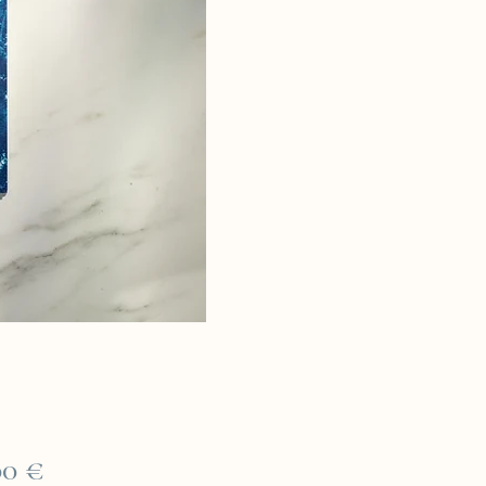
Prix
00 €