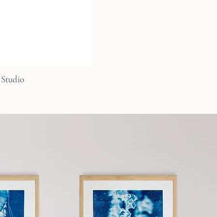
Studio
C