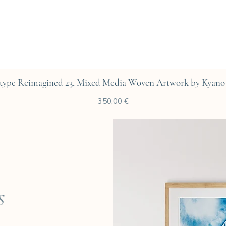
Aperçu rapide
type Reimagined 23, Mixed Media Woven Artwork by Kyano 
Prix
350,00 €
s