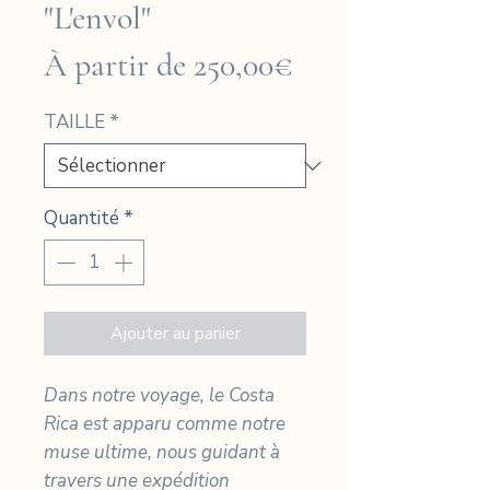
"L'envol"
Prix
À partir de
250,00€
promotionnel
TAILLE
*
Quantité
*
Ajouter au panier
Dans notre voyage, le Costa
Rica est apparu comme notre
muse ultime, nous guidant à
travers une expédition