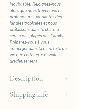
inoubliable. Rejoignez-nous
alors que nous traversons les
profondeurs luxuriantes des
jungles tropicales et nous
prélassons dans le charme
serein des plages des Caraïbes.
Préparez-vous à vous
immerger dans la riche toile de
vie que cette terre dévoile si
gracieusement
Description
Nos cyanotypes sont imprimés
Shipping info
à la main sur du papier Arches
Platine de haute qualité (Coton
Nous expédions gratuitement
310gr) puis signés et