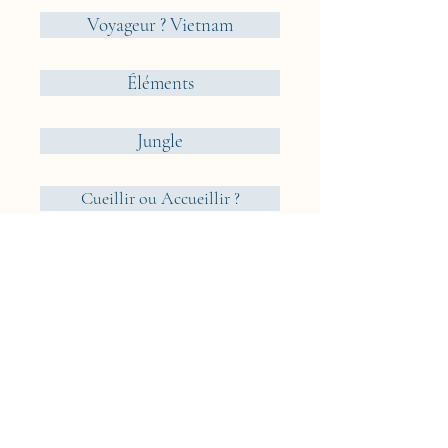
Voyageur ? Vietnam
Éléments
Jungle
Cueillir ou Accueillir ?
Rêveries Nomades
Islande
Cyclades