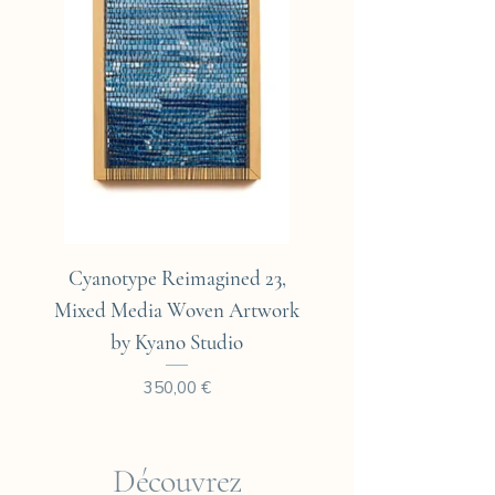
Cyanotype Reimagined 23,
Cyanotype Reimagine
Mixed Media Woven Artwork
Mixed Media Woven A
by Kyano Studio
Prix
350,00 €
Découvrez