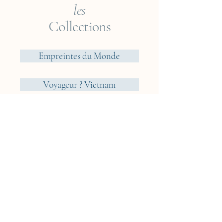
les
Collections
Empreintes du Monde
Voyageur ? Vietnam
Éléments
Jungle
Cueillir ou Accueillir ?
Rêveries Nomades