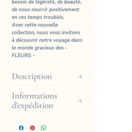
besoin de légèreté, de beauté,
de nous nourrir positivement
en ces temps troublés.
Avec cette nouvelle
collection, nous vous invitons
à découvrir notre voyage dans
le monde gracieux des -
FLEURS -
Description
Edition limitée à 30 tirages
Informations
Papier Arches Platine (Coton
d'expédition
310gr)
Tailles
Nous expédions gratuitement
EXTRA PETIT : Format photo :
en région française pour les
18x12 cm - Format papier :