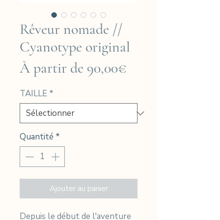
Rêveur nomade //
Cyanotype original
Prix
À partir de
90,00€
promotionnel
TAILLE
*
Quantité
*
Ajouter au panier
Depuis le début de l'aventure