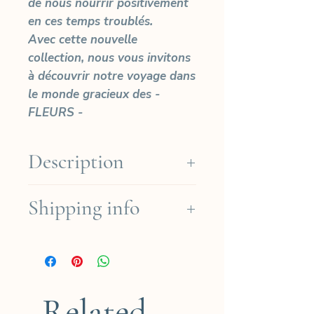
de nous nourrir positivement
en ces temps troublés.
Avec cette nouvelle
collection, nous vous invitons
à découvrir notre voyage dans
le monde gracieux des -
FLEURS -
Description
Limited edition of 30 prints
Shipping info
Arches Platine paper (Cotton
310gr)
We ship for free in the French
Sizes
regions for orders over
EXTRA SMALL: Photo Size:
190€ (except for Dom-Tom)
18x12cm - Paper Size:
and for international orders
24x18cm
Related
over 280€.