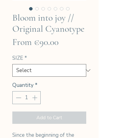
Bloom into joy //
Original Cyanotype
Sale
From
€90.00
Price
SIZE
*
Quantity
*
Add to Cart
Since the beginning of the