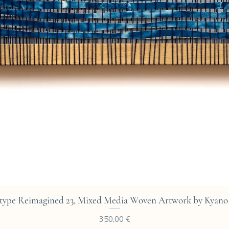
Aperçu rapide
type Reimagined 23, Mixed Media Woven Artwork by Kyano 
Prix
350,00 €