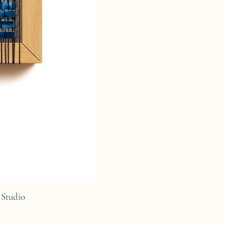
Studio
C