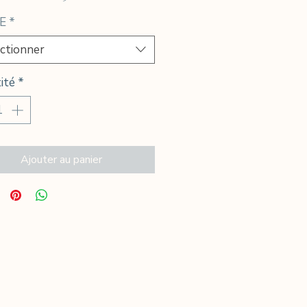
promotionnel
E
*
ctionner
ité
*
Ajouter au panier