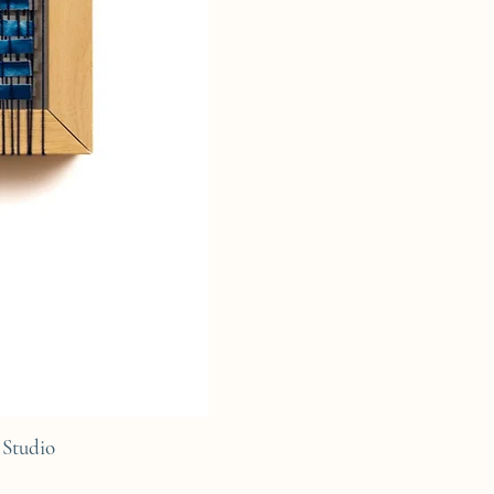
Studio
C