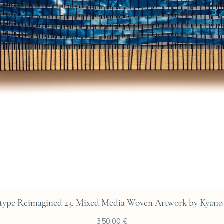
Aperçu rapide
type Reimagined 23, Mixed Media Woven Artwork by Kyano 
Prix
350,00 €