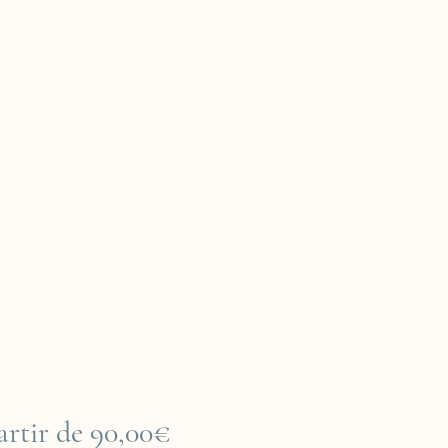
Prix
artir de
90,00€