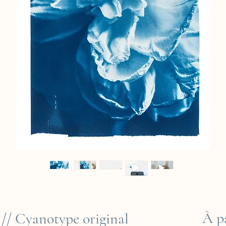
À p
 // Cyanotype original