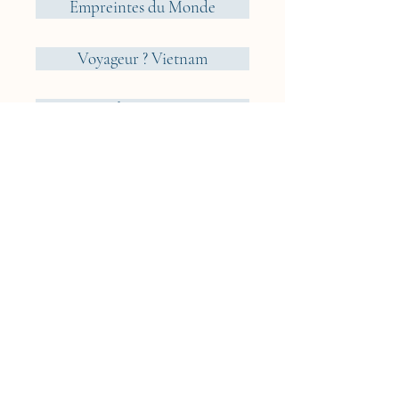
Empreintes du Monde
Voyageur ? Vietnam
Éléments
Jungle
Cueillir ou Accueillir ?
Rêveries Nomades
Islande
Cyclades