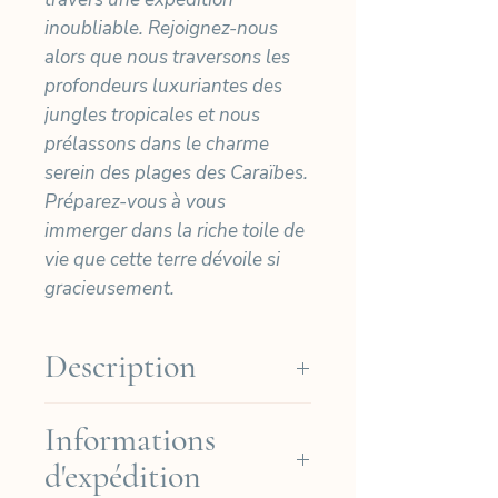
inoubliable. Rejoignez-nous
alors que nous traversons les
profondeurs luxuriantes des
jungles tropicales et nous
prélassons dans le charme
serein des plages des Caraïbes.
Préparez-vous à vous
immerger dans la riche toile de
vie que cette terre dévoile si
gracieusement.
Description
Nos cyanotypes sont imprimés
Informations
à la main sur du papier Arches
d'expédition
Platine de haute qualité (Coton