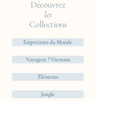
Découvrez
idéales pour nos cyanotypes.
les
Collections
Empreintes du Monde
Voyageur ? Vietnam
Éléments
Jungle
Cueillir ou Accueillir ?
Rêveries Nomades