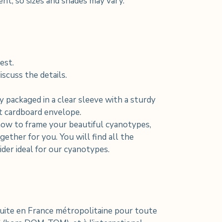
rent, so sizes and shades may vary.
est.
scuss the details.
y packaged in a clear sleeve with a sturdy
nt cardboard envelope.
how to frame your beautiful cyanotypes,
ether for you. You will find all the
der ideal for our cyanotypes.
tuite en France métropolitaine pour toute