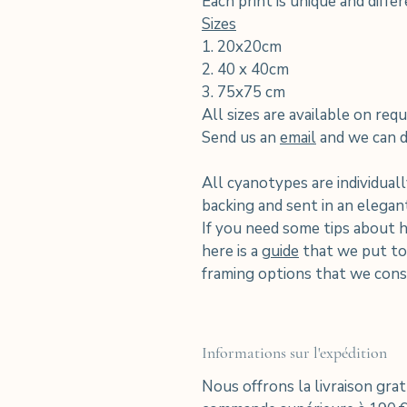
Each print is unique and diffe
Sizes
1. 20x20cm
2. 40 x 40cm
3. 75x75 cm
All sizes are available on requ
Send us an
email
and we can di
All cyanotypes are individuall
backing and sent in an elega
If you need some tips about 
here is a
guide
that we put tog
framing options that we consi
Informations sur l'expédition
Nous offrons la livraison gra