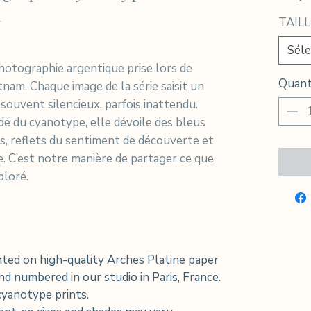
m
TAILL
Séle
hotographie argentique prise lors de
Quant
tnam. Chaque image de la série saisit un
souvent silencieux, parfois inattendu.
édé du cyanotype, elle dévoile des bleus
, reflets du sentiment de découverte et
e. C’est notre manière de partager ce que
ploré.
ted on high-quality Arches Platine paper
d numbered in our studio in Paris, France.
 cyanotype prints.