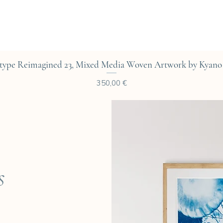
Aperçu rapide
type Reimagined 23, Mixed Media Woven Artwork by Kyano 
Prix
350,00 €
s