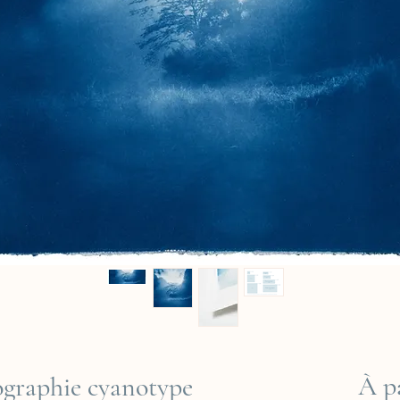
À p
ographie cyanotype