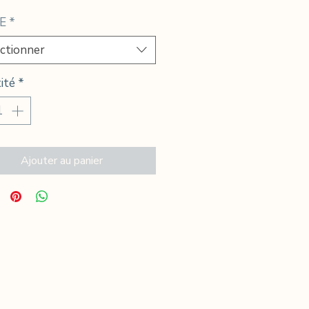
promotionnel
E
*
ctionner
ité
*
Ajouter au panier