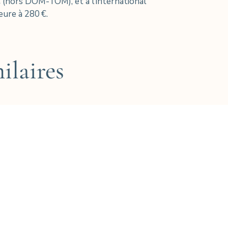
(hors DOM-TOM), et à l’international
ure à 280 €.
ilaires