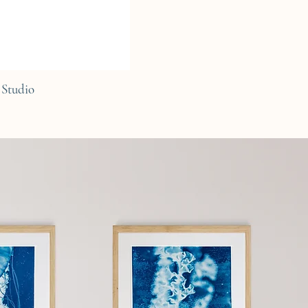
Studio
C