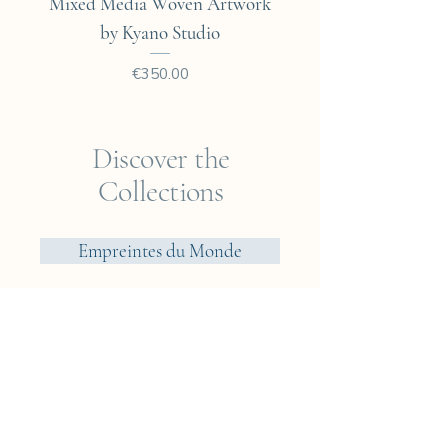
Mixed Media Woven Artwork
Mixed Media Woven A
by Kyano Studio
Price
€350.00
Discover the
Collections
Empreintes du Monde
Voyager? Vietnam
Elements
Jungle