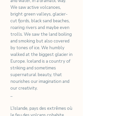
and water, in a dramatic way.
We saw active volcanoes,
bright green valleys, glacier-
cut fjords, black sand beaches,
roaring rivers and maybe even
trolls. We saw the land boiling
and smoking but also covered
by tones of ice. We humbly
walked at the biggest glacier in
Europe. Iceland is a country of
striking and sometimes
supernatural beauty, that
nourishes our imagination and
our creativity.
_
L’Islande, pays des extrêmes où
le feu des volcans cohabite