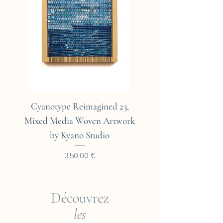
Expédié dans une boîte en
carton. / Expédié dans un
emballage cartoné.
Cyanotype Reimagined 23,
Cyanotype Reimagine
Mixed Media Woven Artwork
Mixed Media Woven A
by Kyano Studio
Prix
350,00 €
Découvrez
les