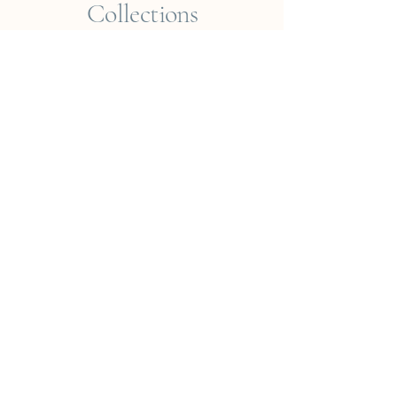
Collections
Empreintes du Monde
Voyageur ? Vietnam
Éléments
Jungle
Cueillir ou Accueillir ?
Rêveries Nomades
Islande