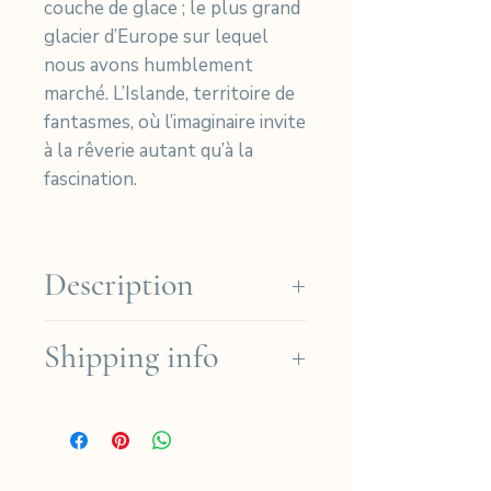
couche de glace ; le plus grand
glacier d’Europe sur lequel
nous avons humblement
marché. L’Islande, territoire de
fantasmes, où l’imaginaire invite
à la rêverie autant qu’à la
fascination.
Description
Cyanotype print on Arches
Shipping info
Platine paper.
(Cotton 310gr)
We ship for free in the French
Photo Size: 29x20cm - Taille
regions for orders over
Photo : 29x20cm
190€ (except for Dom-Tom)
Paper Size: 37x27.5cm - Taille
and for international orders