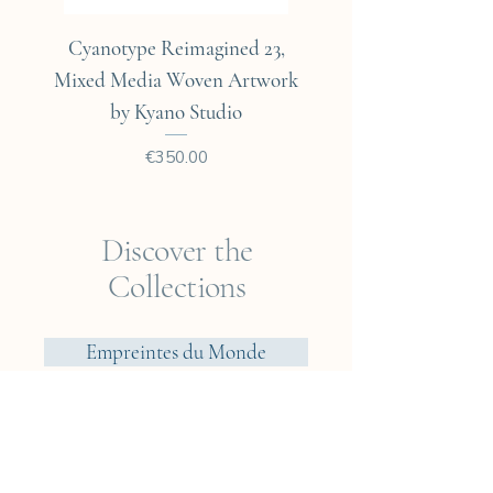
Cyanotype Reimagined 23,
Cyanotype Reimagine
Mixed Media Woven Artwork
Mixed Media Woven A
by Kyano Studio
Price
€350.00
Discover the
Collections
Empreintes du Monde
Voyager? Vietnam
Elements