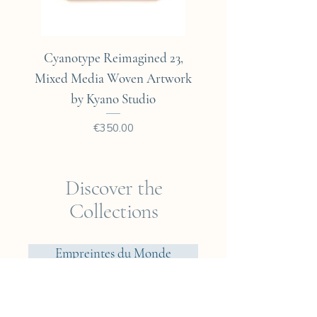
Cyanotype Reimagined 23,
Cyanotype Reimagine
Mixed Media Woven Artwork
Mixed Media Woven A
by Kyano Studio
Price
€350.00
Discover the
Collections
Empreintes du Monde
Voyager? Vietnam