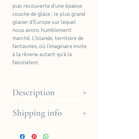
puis recouverte d’une épaisse
couche de glace ; le plus grand
glacier d’Europe sur lequel
nous avons humblement
marché. L’Islande, territoire de
fantasmes, où l’imaginaire invite
à la rêverie autant qu’à la
fascination.
Description
Cyanotype print on Arches
Shipping info
Platine paper.
(Cotton 310gr)
We ship for free in the French
Small size
regions for orders over
Photo Size: 18x12cm - Taille