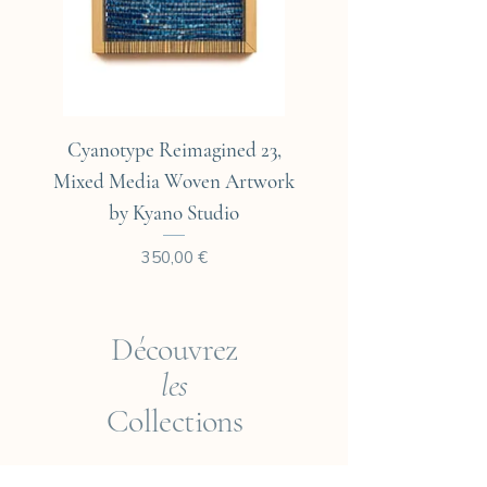
Cyanotype Reimagined 23,
Cyanotype Reimagine
Mixed Media Woven Artwork
Mixed Media Woven A
by Kyano Studio
Prix
350,00 €
Découvrez
les
Collections
Empreintes du Monde