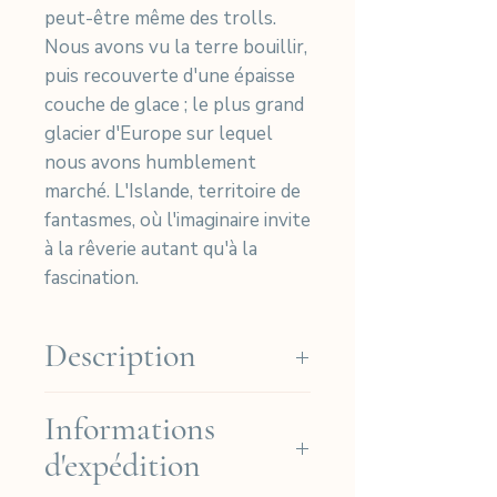
peut-être même des trolls.
Nous avons vu la terre bouillir,
puis recouverte d'une épaisse
couche de glace ; le plus grand
glacier d'Europe sur lequel
nous avons humblement
marché. L'Islande, territoire de
fantasmes, où l'imaginaire invite
à la rêverie autant qu'à la
fascination.
Description
Tirage cyanotype sur papier
Informations
Arches Platine.
d'expédition
(Coton 310gr)
Taille Photo : 30,5x23cm -