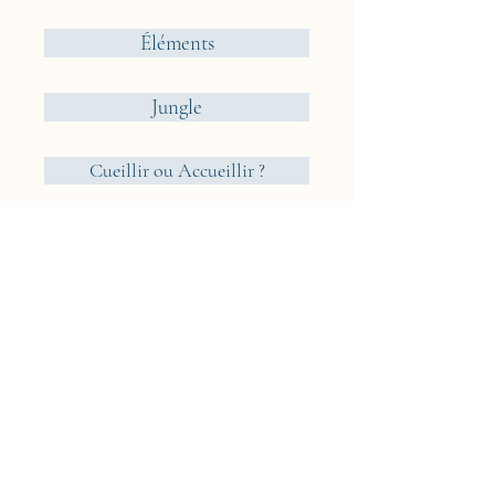
Éléments
Jungle
Cueillir ou Accueillir ?
Rêveries Nomades
Islande
Cyclades