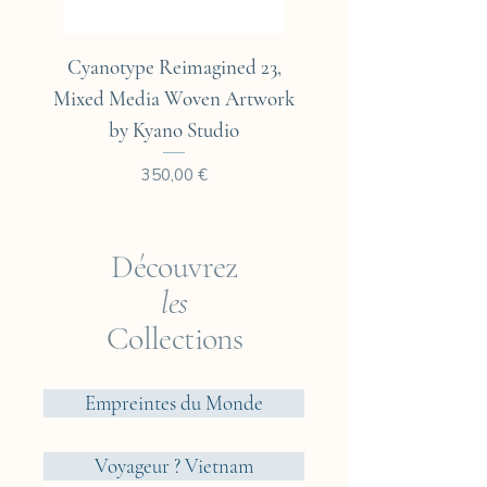
Cyanotype Reimagined 23,
Cyanotype Reimagine
Mixed Media Woven Artwork
Mixed Media Woven A
by Kyano Studio
Prix
350,00 €
Découvrez
les
Collections
Empreintes du Monde
Voyageur ? Vietnam