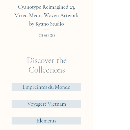
Cyanotype Reimagined 23,
Cyanotype Reimagine
Mixed Media Woven Artwork
Mixed Media Woven A
by Kyano Studio
Price
€350.00
Discover the
Collections
Empreintes du Monde
Voyager? Vietnam
Elements