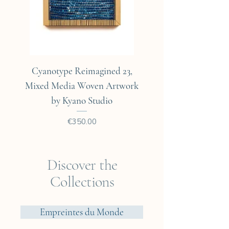
copies.
Cyanotype Reimagined 23,
Cyanotype Reimagine
Mixed Media Woven Artwork
Mixed Media Woven A
by Kyano Studio
Price
€350.00
Discover the
Collections
Empreintes du Monde