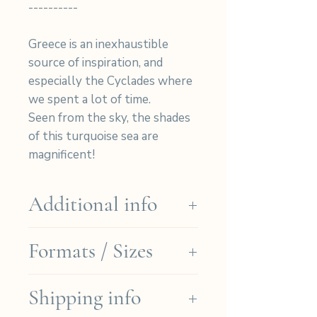
----------
Greece is an inexhaustible
source of inspiration, and
especially the Cyclades where
we spent a lot of time.
Seen from the sky, the shades
of this turquoise sea are
magnificent!
Additional info
Les tirages sont réalisés par
Formats / Sizes
Charles dans l’atelier de Kyano
afin de vous garantir la
A4 (29.7 x 21 cm)
meilleur qualité et des tirages
Shipping info
A3 (42 x 29.7 cm)
fidèles à sa vision.