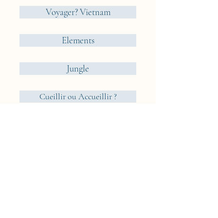
Voyager? Vietnam
Elements
Jungle
Cueillir ou Accueillir ?
Reveries Nomades
Iceland
Cyclades