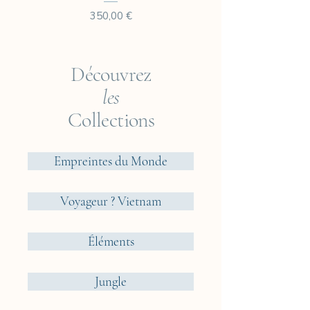
Prix
350,00 €
Découvrez
les
Collections
Empreintes du Monde
Voyageur ? Vietnam
Éléments
Jungle