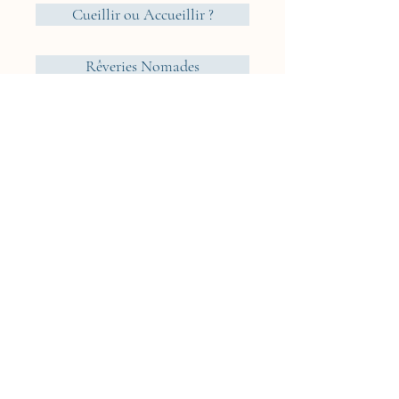
Cueillir ou Accueillir ?
Rêveries Nomades
Islande
Cyclades