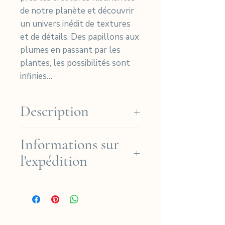
de notre planète et découvrir
un univers inédit de textures
et de détails. Des papillons aux
plumes en passant par les
plantes, les possibilités sont
infinies…
Description
Our cyanotypes are hand-
Informations sur
printed on high-quality Arches
l'expédition
Platine paper (Cotton 310gr)
then signed and numbered in
Nous expédions gratuitement
our studio in Paris, France.
dans les régions françaises à
Limited edition of 30 original
partir de 190€ de commande
cyanotype prints.
(hors Dom-Tom) et pour les
Each print is unique and