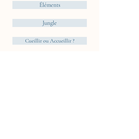
Éléments
Jungle
Cueillir ou Accueillir ?
Rêveries Nomades
Islande
Cyclades