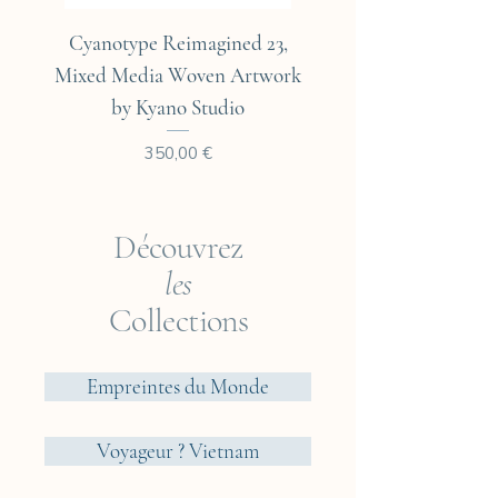
options that we consider ideal
Cyanotype Reimagined 23,
Cyanotype Reimagine
for our cyanotypes.
Mixed Media Woven Artwork
Mixed Media Woven A
by Kyano Studio
Prix
350,00 €
Découvrez
les
Collections
Empreintes du Monde
Voyageur ? Vietnam