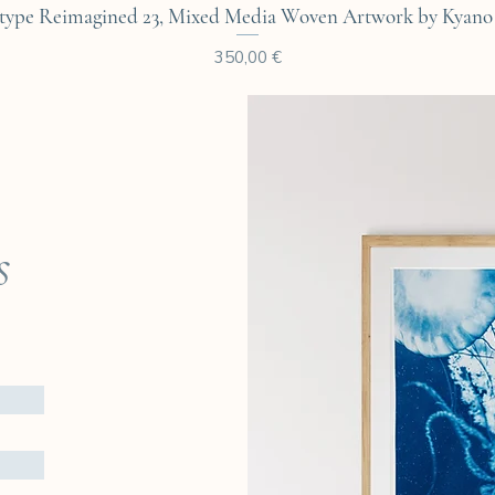
Aperçu rapide
type Reimagined 23, Mixed Media Woven Artwork by Kyano 
Prix
350,00 €
s