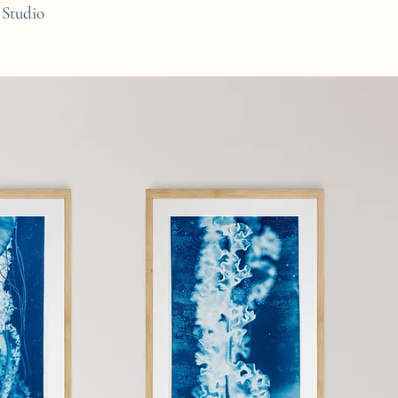
Studio
C