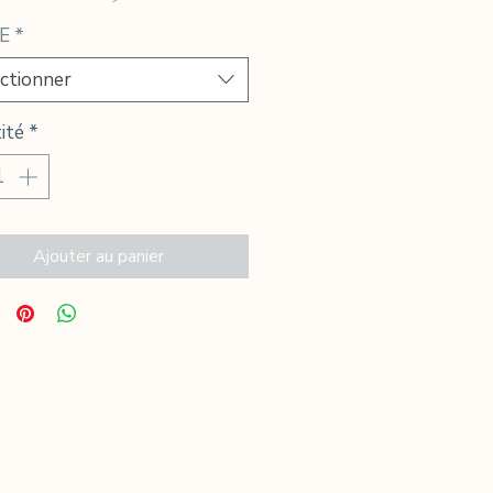
promotionnel
E
*
ctionner
ité
*
Ajouter au panier