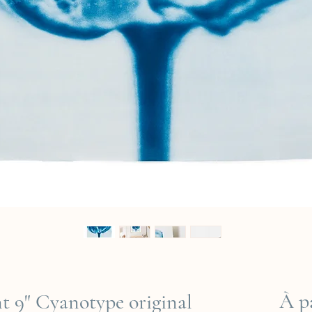
À p
ent 9" Cyanotype original