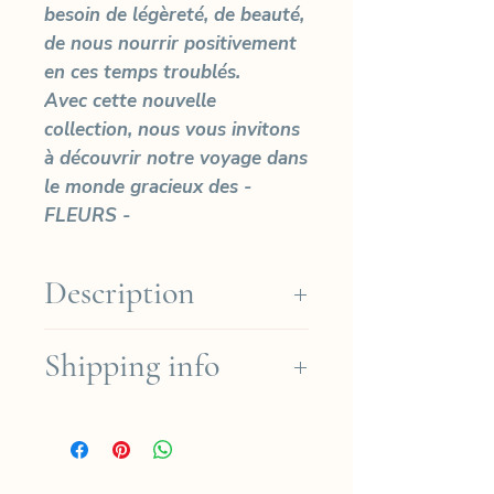
besoin de légèreté, de beauté,
de nous nourrir positivement
en ces temps troublés.
Avec cette nouvelle
collection, nous vous invitons
à découvrir notre voyage dans
le monde gracieux des -
FLEURS -
Description
Limited edition of 30 prints
Shipping info
Arches Platine paper (Cotton
310gr)
We ship for free in the French
Sizes
regions for orders over
EXTRA SMALL: Photo Size:
190€ (except for Dom-Tom)
18x12cm - Paper Size: