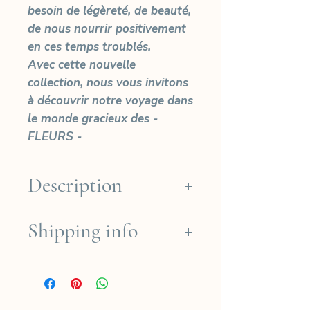
besoin de légèreté, de beauté,
de nous nourrir positivement
en ces temps troublés.
Avec cette nouvelle
collection, nous vous invitons
à découvrir notre voyage dans
le monde gracieux des -
FLEURS -
Description
Limited edition of 30 prints
Shipping info
Arches Platine paper (Cotton
310gr)
We ship for free in the French
Sizes
regions for orders over
SMALL: Photo Size: 29x19cm -
190€ (except for Dom-Tom)
Paper Size: 36.5x27cm