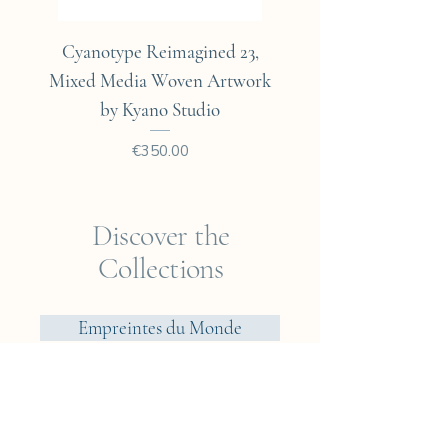
88.5x59.5cm - Taille
Papier: 114x76cm
Cyanotype Reimagined 23,
Cyanotype Reimagine
Chaque tirage est unique et
Mixed Media Woven Artwork
Mixed Media Woven A
différent. Tiré et signé dans
by Kyano Studio
notre studio à Paris. Expedié
dans un emballage cartonné.
Price
€350.00
Discover the
Collections
Empreintes du Monde
Voyager? Vietnam
Elements